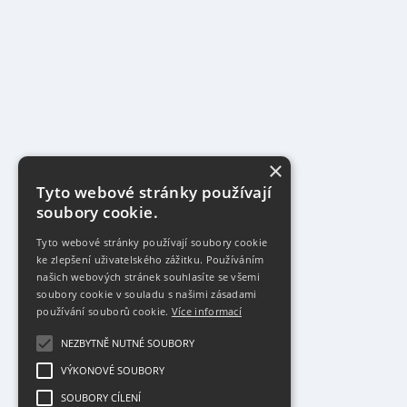
×
Tyto webové stránky používají
soubory cookie.
Tyto webové stránky používají soubory cookie
ke zlepšení uživatelského zážitku. Používáním
našich webových stránek souhlasíte se všemi
soubory cookie v souladu s našimi zásadami
používání souborů cookie.
Více informací
NEZBYTNĚ NUTNÉ SOUBORY
VÝKONOVÉ SOUBORY
SOUBORY CÍLENÍ