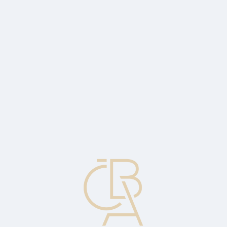
News
ČBA Monitor
CBA Educa Education
ABOUT CBA
Contact
For media
Calendar
cs
Hologram
An image taken with a laser that produces a three-dimensional
image. It is used for payment cards as a precaution against
counterfeiting.