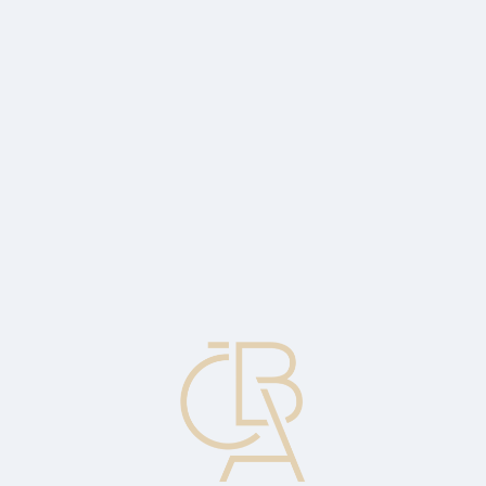
Zpravodajský servis
ČBA Monitor
ČBA Educa vzdělávání
O ČBA
Kontakt
Pro média
Kalendář
cs
Hromadné dokumenty
Přepravní dokumenty kryjící více než jedno zboží.