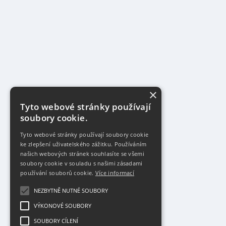
×
Tyto webové stránky používají
soubory cookie.
Tyto webové stránky používají soubory cookie
ke zlepšení uživatelského zážitku. Používáním
našich webových stránek souhlasíte se všemi
soubory cookie v souladu s našimi zásadami
používání souborů cookie.
Více informací
NEZBYTNĚ NUTNÉ SOUBORY
VÝKONOVÉ SOUBORY
SOUBORY CÍLENÍ