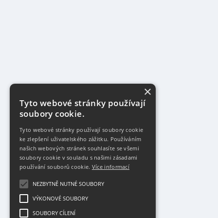
×
Tyto webové stránky používají
soubory cookie.
Tyto webové stránky používají soubory cookie
ke zlepšení uživatelského zážitku. Používáním
našich webových stránek souhlasíte se všemi
soubory cookie v souladu s našimi zásadami
používání souborů cookie.
Více informací
NEZBYTNĚ NUTNÉ SOUBORY
VÝKONOVÉ SOUBORY
SOUBORY CÍLENÍ