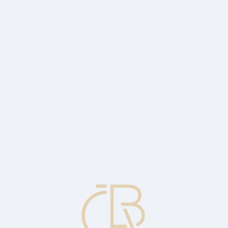
tak čipem pro záznam dat a komunikaci s terminály. Pozn. Hybridní kar