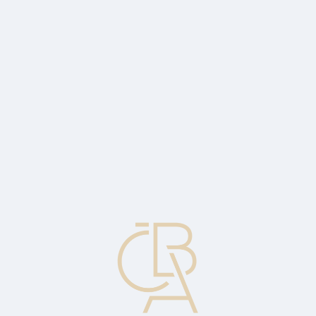
Zpravodajský servis
ČBA Monitor
ČBA Educa vzdělávání
O ČBA
Kontakt
Pro média
Kalendář
cs
Hybridní terminál
Zařízení pro akceptaci karet, které podporuje magnetický proužek i
čipovou technologii, splňuje výkonnostní standardy asociací a je
schopné podporovat klávesnici PIN.