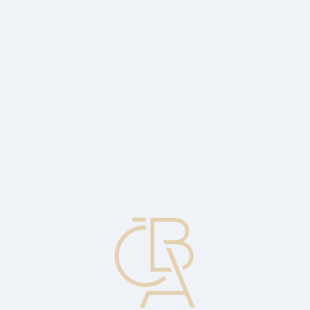
Zpravodajský servis
ČBA Monitor
ČBA Educa vzdělávání
O ČBA
Kontakt
Pro média
Kalendář
cs
Hypoteční dlužník
Ten, kdo si půjčuje peníze a zajišťuje jejich splacení prostřednictvím
hypotéky na nemovitost.