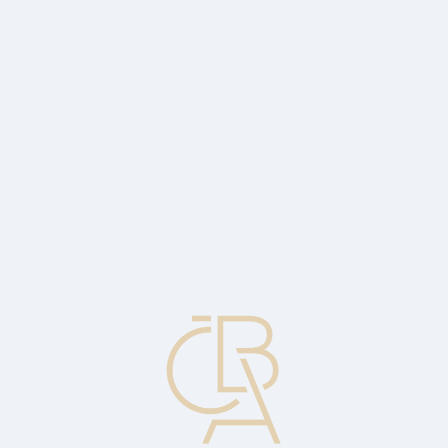
News
ČBA Monitor
CBA Educa Education
ABOUT CBA
Contact
For media
Calendar
cs
Immediate shift
Immediate yield curve shift.