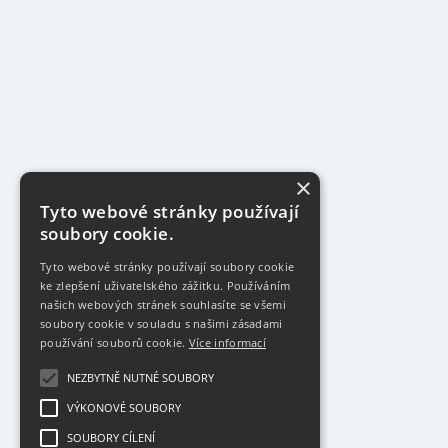
×
Tyto webové stránky používají
soubory cookie.
Tyto webové stránky používají soubory cookie
ke zlepšení uživatelského zážitku. Používáním
našich webových stránek souhlasíte se všemi
soubory cookie v souladu s našimi zásadami
používání souborů cookie.
Více informací
NEZBYTNĚ NUTNÉ SOUBORY
VÝKONOVÉ SOUBORY
SOUBORY CÍLENÍ