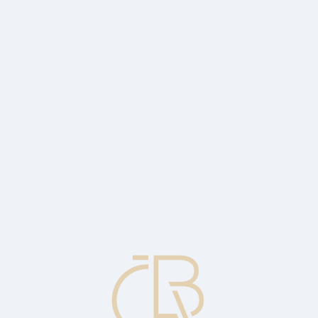
še, který se skládá z různého zboží a služeb (potravin, nájemného, hypo