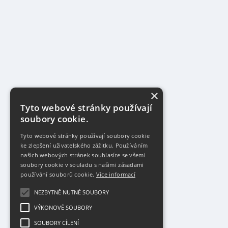
×
Tyto webové stránky používají
soubory cookie.
Tyto webové stránky používají soubory cookie
ke zlepšení uživatelského zážitku. Používáním
našich webových stránek souhlasíte se všemi
soubory cookie v souladu s našimi zásadami
používání souborů cookie.
Více informací
NEZBYTNĚ NUTNÉ SOUBORY
VÝKONOVÉ SOUBORY
SOUBORY CÍLENÍ