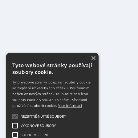
×
Tyto webové stránky používají
soubory cookie.
Tyto webové stránky používají soubory cookie
ke zlepšení uživatelského zážitku. Používáním
našich webových stránek souhlasíte se všemi
soubory cookie v souladu s našimi zásadami
používání souborů cookie.
Více informací
NEZBYTNĚ NUTNÉ SOUBORY
VÝKONOVÉ SOUBORY
SOUBORY CÍLENÍ