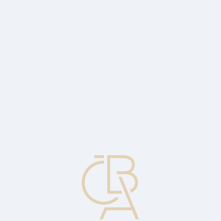
News
ČBA Monitor
CBA Educa Education
ABOUT CBA
Contact
For media
Calendar
cs
Interest basis
The standard number of days per year used to calculate accrued
interest. It varies by industry. The quoted coupon is multiplied by the
actual number of days and divided by the base to determine the
accrued interest.