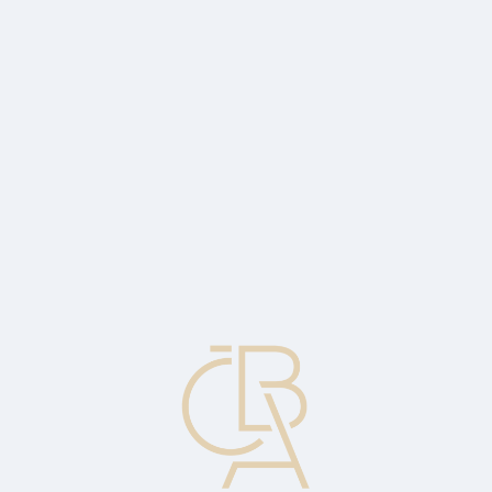
Zpravodajský servis
ČBA Monitor
ČBA Educa vzdělávání
O ČBA
Kontakt
Pro média
Kalendář
cs
Interní financování
Financování projektů prostřednictvím zadržených zisků.