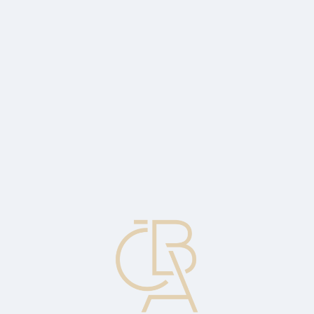
Zpravodajský servis
ČBA Monitor
ČBA Educa vzdělávání
O ČBA
Kontakt
Pro média
Kalendář
cs
Inventura zásob
Pravidelná procedura, při níž jsou všechny zásoby, tj. materiál,
rozpracovaná výroba a hotové výrobky spočítány a ohodnoceny. To
může být prováděno v pravidelný den, např. na konci finančního
roku, nebo průběžně.