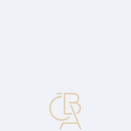
Zpravodajský servis
ČBA Monitor
ČBA Educa vzdělávání
O ČBA
Kontakt
Pro média
Kalendář
cs
Investiční přístup "ze dna nahoru"
Investiční strategie, která klade menší důraz na vývoj a cyklus
ekonomiky a trhu jako celku, naopak se více opírá o analýzu
jednotlivých akcií.