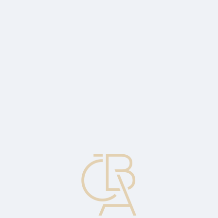
Zpravodajský servis
ČBA Monitor
ČBA Educa vzdělávání
O ČBA
Kontakt
Pro média
Kalendář
cs
Investování
Ukládání peněz do takových aktiv, které s sebou nesou riziko ztráty
hodnoty, ale výměnou za možnost vyššího výnosu.