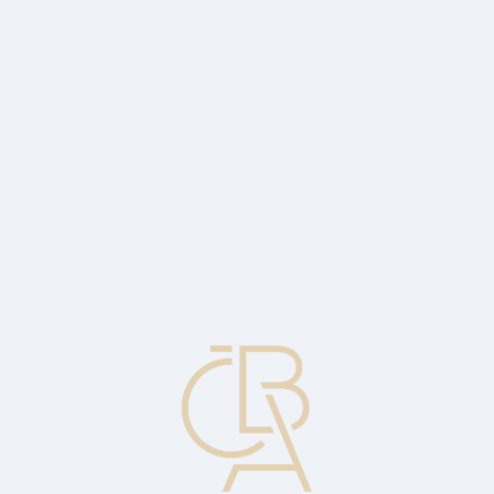
Zpravodajský servis
ČBA Monitor
ČBA Educa vzdělávání
O ČBA
Kontakt
Pro média
Kalendář
cs
IPSP
Internet Payment System Provider / Poskytovatel internetové
platební služby.