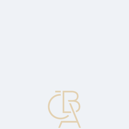
Zpravodajský servis
ČBA Monitor
ČBA Educa vzdělávání
O ČBA
Kontakt
Pro média
Kalendář
cs
IRR
Vnitřní výnosové procento. Jde o diskontní sazbu, při které je
současná hodnota budoucích peněžních toků rovna počáteční
investici.