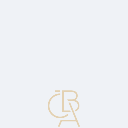
News
ČBA Monitor
CBA Educa Education
ABOUT CBA
Contact
For media
Calendar
cs
Issued amount
The nominal or face value of a security issued by a company.