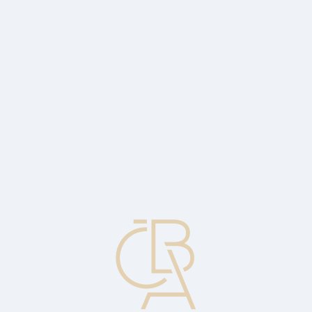
Zpravodajský servis
ČBA Monitor
ČBA Educa vzdělávání
O ČBA
Kontakt
Pro média
Kalendář
cs
Jednotná pravidla a zvyklosti pro
dokumentární akreditivy
Soubor pravidel vytvořený Mezinárodní obchodní komorou a
akceptovaný v řadě zemí jako standard. Tato pravidla pokrývají
takové oblasti, jako je definice dokumentárního akreditivu,
odpovědnosti stran, druhy akreditivů, akceptovatelné dokumenty,
podmínky, které mohou být používány a jejich význam.