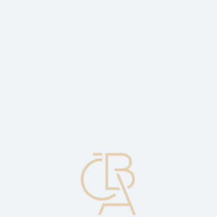
Zpravodajský servis
ČBA Monitor
ČBA Educa vzdělávání
O ČBA
Kontakt
Pro média
Kalendář
cs
Jelen (krátkodobý spekulant)
Individuální spekulant, který rychle nakupuje a poté prodává podíly
za účelem dosažení zisku. Nemá zájem držet cenné papíry po
jakékoli delší období. Často se účastní úpisu nových emisí akcií v
očekávání získání rychlého zisku v případě nadobjednání emise.
Obvykle spekulant nemá zájem na přímém zaplacení emise, nýbrž
preferuje nabídku zajištění proti možnému poklesu cen.