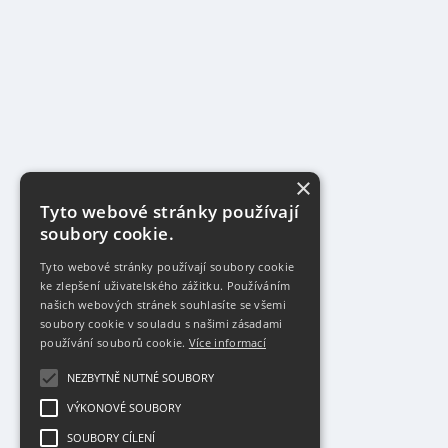
×
Tyto webové stránky používají
soubory cookie.
Tyto webové stránky používají soubory cookie
ke zlepšení uživatelského zážitku. Používáním
našich webových stránek souhlasíte se všemi
soubory cookie v souladu s našimi zásadami
používání souborů cookie.
Více informací
NEZBYTNĚ NUTNÉ SOUBORY
VÝKONOVÉ SOUBORY
SOUBORY CÍLENÍ