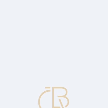
a více firmami, a to nadnárodními nebo vládními, nebo nadnárodními a 