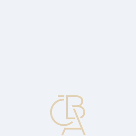
Zpravodajský servis
ČBA Monitor
ČBA Educa vzdělávání
O ČBA
Kontakt
Pro média
Kalendář
cs
Karta s integrovaným obvodem
Čipová karta, viz Icc.