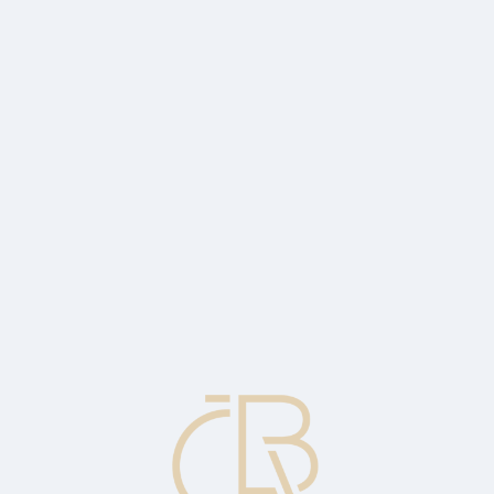
požadovanou akci. Například v odpovědních zprávách o autorizaci odpovědní kód