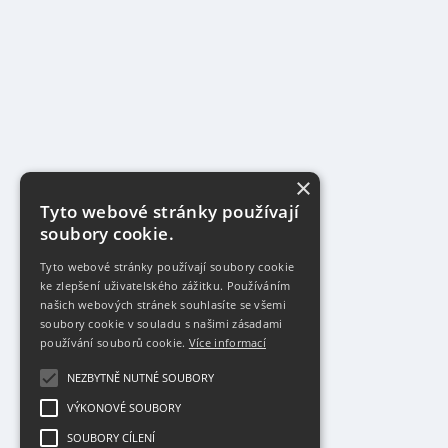
×
Tyto webové stránky používají
soubory cookie.
Tyto webové stránky používají soubory cookie
ke zlepšení uživatelského zážitku. Používáním
našich webových stránek souhlasíte se všemi
soubory cookie v souladu s našimi zásadami
používání souborů cookie.
Více informací
NEZBYTNĚ NUTNÉ SOUBORY
VÝKONOVÉ SOUBORY
SOUBORY CÍLENÍ