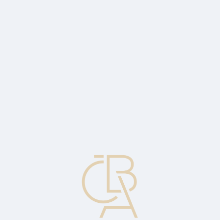
Zpravodajský servis
ČBA Monitor
ČBA Educa vzdělávání
O ČBA
Kontakt
Pro média
Kalendář
cs
Kód země
Identifikuje zemi, v které byl emitován určitý cenný papír.