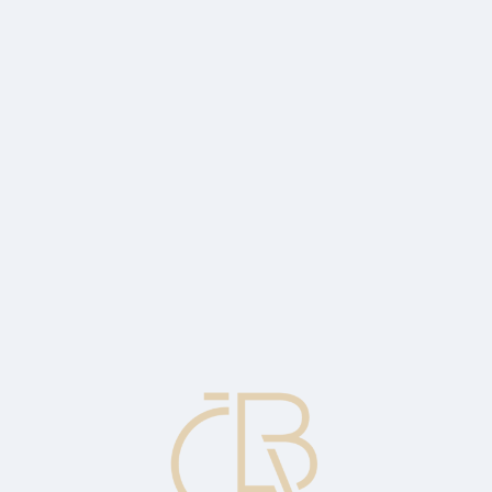
ikaci různých typů transakcí (nákup zboží, výběr z bankomatu apod.) a 