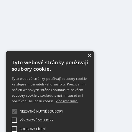
×
Tyto webové stránky používají
soubory cookie.
Tyto webové stránky používají soubory cookie
ke zlepšení uživatelského zážitku. Používáním
našich webových stránek souhlasíte se všemi
soubory cookie v souladu s našimi zásadami
používání souborů cookie.
Více informací
NEZBYTNĚ NUTNÉ SOUBORY
VÝKONOVÉ SOUBORY
SOUBORY CÍLENÍ