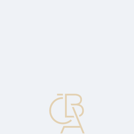
Zpravodajský servis
ČBA Monitor
ČBA Educa vzdělávání
O ČBA
Kontakt
Pro média
Kalendář
cs
Konglomerátní spojení
Spojení společností s různým obchodním zaměřením.