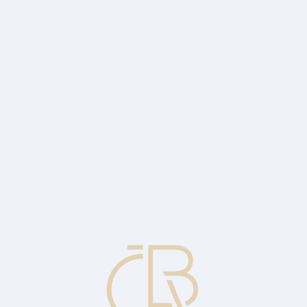
h veličin směrem k dosažení hodnot stanovených v Maastrichtské smlo
mického scénáře. Konvergenční program obvykle pokrývá následující tř
řičemž zprávy které vydají, slouží jako základ pro hodnocení Radou m
konvergenčních programů, zatímco členské země eurozóny mají stanoven