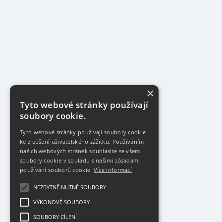
×
Tyto webové stránky používají
soubory cookie.
Tyto webové stránky používají soubory cookie
ke zlepšení uživatelského zážitku. Používáním
našich webových stránek souhlasíte se všemi
soubory cookie v souladu s našimi zásadami
používání souborů cookie.
Více informací
NEZBYTNĚ NUTNÉ SOUBORY
VÝKONOVÉ SOUBORY
SOUBORY CÍLENÍ