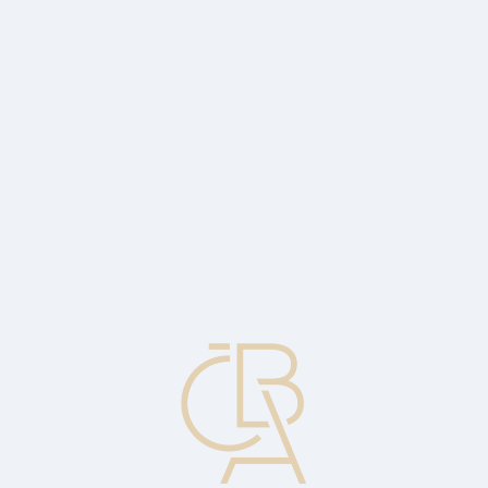
Zpravodajský servis
ČBA Monitor
ČBA Educa vzdělávání
O ČBA
Kontakt
Pro média
Kalendář
cs
Konzulární deklarace
Formální výkaz, který popisuje zaslané zboží a je potvrzen
konzulem zahraniční země.