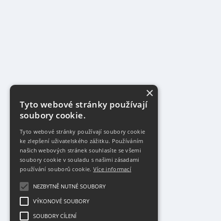
×
Tyto webové stránky používají
soubory cookie.
Tyto webové stránky používají soubory cookie
ke zlepšení uživatelského zážitku. Používáním
našich webových stránek souhlasíte se všemi
soubory cookie v souladu s našimi zásadami
používání souborů cookie.
Více informací
NEZBYTNĚ NUTNÉ SOUBORY
VÝKONOVÉ SOUBORY
SOUBORY CÍLENÍ