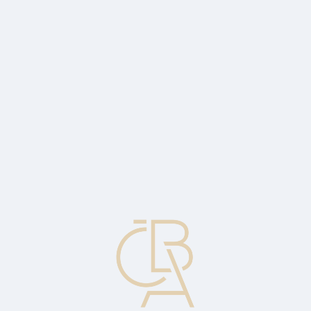
Zpravodajský servis
ČBA Monitor
ČBA Educa vzdělávání
O ČBA
Kontakt
Pro média
Kalendář
cs
Kreditní karta
Platební karta, s níž je spojena možnost čerpání úvěru. Úvěrový
limit kreditní karty nesouvisí se zůstatkem na běžném účtu klienta;
kreditní karty vydávají kromě bank i společnosti, které běžný účet
klienta ani vést nemohou.