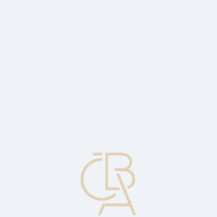
Zpravodajský servis
ČBA Monitor
ČBA Educa vzdělávání
O ČBA
Kontakt
Pro média
Kalendář
cs
Křížové prodeje
Snaha o prodej jiných nebo dodatečných finančních služeb
klientovi, kterému se již určitá služba/služby poskytují.