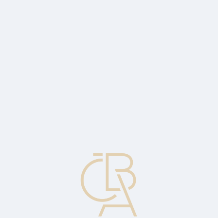
News
ČBA Monitor
CBA Educa Education
ABOUT CBA
Contact
For media
Calendar
cs
Lending at a rate
Payment of interest to the client on the credit balance created from
the proceeds of a short sale.