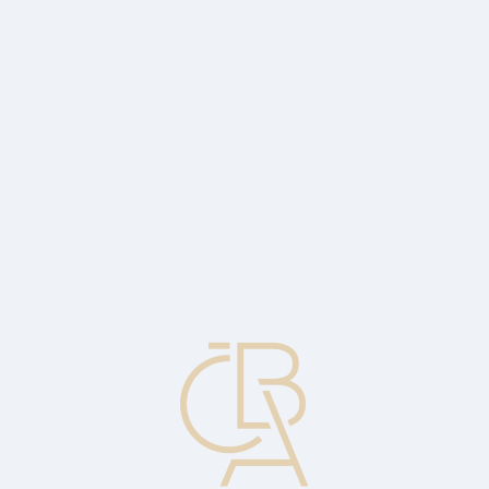
Zpravodajský servis
ČBA Monitor
ČBA Educa vzdělávání
O ČBA
Kontakt
Pro média
Kalendář
cs
Licence na centralizovanou akvizici
Licence asociace, která dává držiteli právo provádět akvizici
transakcí od mezinárodních obchodníků. Viz též Central acquisition
/ Centrální přijímání karet.