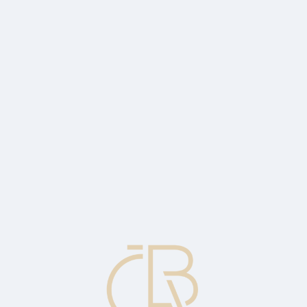
nting purposes) that the last items of inventory received will be the fir
the items held in inventory at the end of the period represent the items 