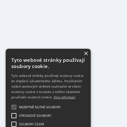
×
Tyto webové stránky používají
soubory cookie.
Tyto webové stránky používají soubory cookie
ke zlepšení uživatelského zážitku. Používáním
našich webových stránek souhlasíte se všemi
soubory cookie v souladu s našimi zásadami
používání souborů cookie.
Více informací
NEZBYTNĚ NUTNÉ SOUBORY
VÝKONOVÉ SOUBORY
SOUBORY CÍLENÍ