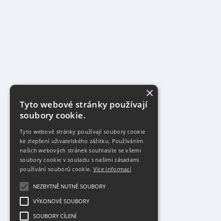
×
Tyto webové stránky používají
soubory cookie.
Tyto webové stránky používají soubory cookie
ke zlepšení uživatelského zážitku. Používáním
našich webových stránek souhlasíte se všemi
soubory cookie v souladu s našimi zásadami
používání souborů cookie.
Více informací
NEZBYTNĚ NUTNÉ SOUBORY
VÝKONOVÉ SOUBORY
SOUBORY CÍLENÍ