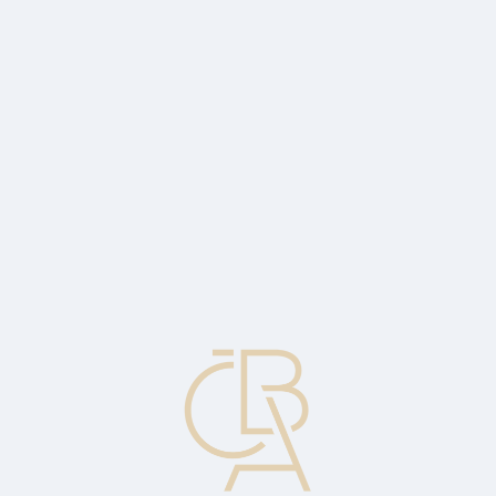
News
ČBA Monitor
CBA Educa Education
ABOUT CBA
Contact
For media
Calendar
cs
Loan-to-value ratio
The ratio of the size of the loan to the value of the related assets.