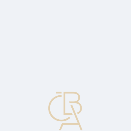
News
ČBA Monitor
CBA Educa Education
ABOUT CBA
Contact
For media
Calendar
cs
Long hedge
Buying a futures contract in anticipation of actually buying in the
spot market. Used as protection against a rise in the spot price.