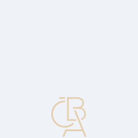
Zpravodajský servis
ČBA Monitor
ČBA Educa vzdělávání
O ČBA
Kontakt
Pro média
Kalendář
cs
Makléřova půjčka
Půjčka poskytnutá bankou dealerovi za zvláštní sazbu.