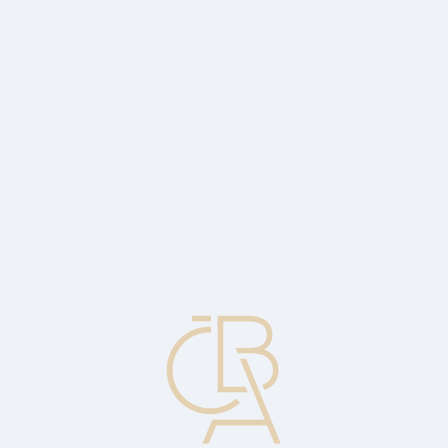
Zpravodajský servis
ČBA Monitor
ČBA Educa vzdělávání
O ČBA
Kontakt
Pro média
Kalendář
cs
Marginální (mezní) náklady
Vzrůst nebo pokles celkových nákladů společnosti při zvýšení nebo
snížení výstupu o jednotku.