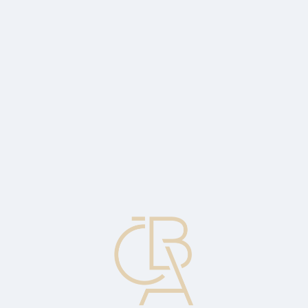
News
ČBA Monitor
CBA Educa Education
ABOUT CBA
Contact
For media
Calendar
cs
Maturity
Reaching the date on which the debt instrument matures. In relation
to the economy or society, the term maturity means good
functioning.