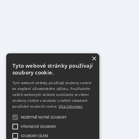
×
Tyto webové stránky používají
soubory cookie.
Tyto webové stránky používají soubory cookie
ke zlepšení uživatelského zážitku. Používáním
našich webových stránek souhlasíte se všemi
soubory cookie v souladu s našimi zásadami
používání souborů cookie.
Více informací
NEZBYTNĚ NUTNÉ SOUBORY
VÝKONOVÉ SOUBORY
SOUBORY CÍLENÍ