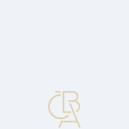
Zpravodajský servis
ČBA Monitor
ČBA Educa vzdělávání
O ČBA
Kontakt
Pro média
Kalendář
cs
Měnová opce
Smluvně dohodnuté právo koupit (call - kupní opce) nebo prodat
(put - prodejní opce) určité množství cizí měny za předem
stanovenou cenu v předem stanovený den (evropská opce), nebo
kdykoli do stanoveného dne v budoucnu (americká opce).