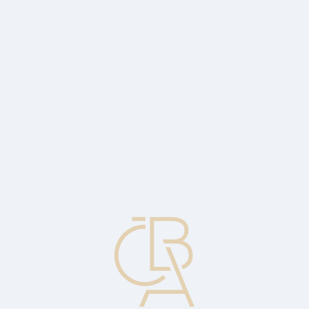
Zpravodajský servis
ČBA Monitor
ČBA Educa vzdělávání
O ČBA
Kontakt
Pro média
Kalendář
cs
Měnový indikátor
Ekonomické ukazatele účinků měnové politiky, jako jsou různé míry
tržních úvěrových podmínek, úrokové sazby pokladničních
poukázek atd.