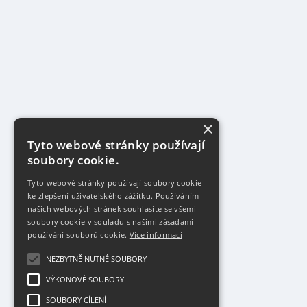
×
Tyto webové stránky používají
soubory cookie.
Tyto webové stránky používají soubory cookie
ke zlepšení uživatelského zážitku. Používáním
našich webových stránek souhlasíte se všemi
soubory cookie v souladu s našimi zásadami
používání souborů cookie.
Více informací
NEZBYTNĚ NUTNÉ SOUBORY
VÝKONOVÉ SOUBORY
SOUBORY CÍLENÍ