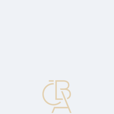
Zpravodajský servis
ČBA Monitor
ČBA Educa vzdělávání
O ČBA
Kontakt
Pro média
Kalendář
cs
Mezibankovní zápůjční sazba
Úroková sazba, kterou si banky účtují za půjčky jiné bance. K
hlavním mezibankovním zápůjčním sazbám patří např. LIBOR,
EURIBOR.