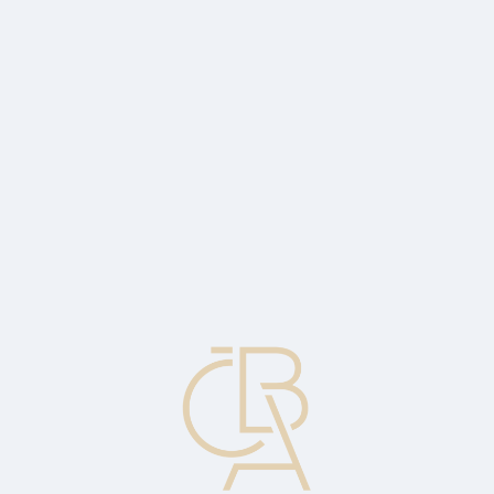
Zpravodajský servis
ČBA Monitor
ČBA Educa vzdělávání
O ČBA
Kontakt
Pro média
Kalendář
cs
Mimo řadu
Pojem charakterizující akcii, jejíž cena je příliš vysoká nebo příliš
nízká ve srovnání s akciemi obdobné kvality ve stejném odvětví.