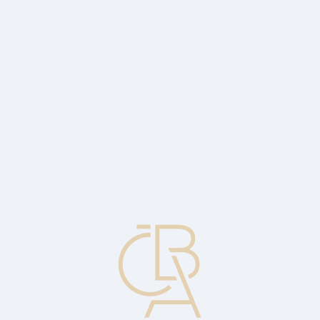
Zpravodajský servis
ČBA Monitor
ČBA Educa vzdělávání
O ČBA
Kontakt
Pro média
Kalendář
cs
Mladší emise
Emise dluhových nebo majetkových cenných papírů, která je
podřízena nárokům (dividendám, úrokům, jistině a zajištění) jiné
emise v případě likvidace.