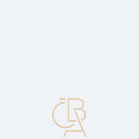
News
ČBA Monitor
CBA Educa Education
ABOUT CBA
Contact
For media
Calendar
cs
Money order
A financial instrument that can be readily converted (converted) into
cash by the beneficiary named on it. They are issued by banks, post
offices and other institutions to customers against cash or other
acceptable forms of payment. They are usually used by those who
do not have a current account.