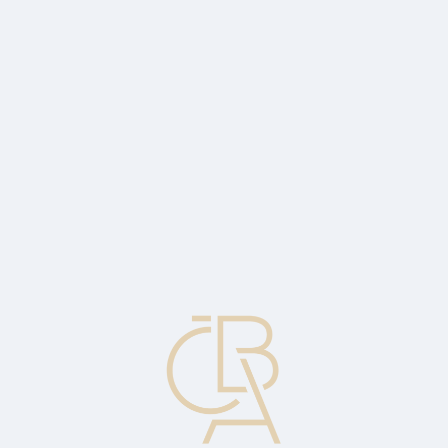
News
ČBA Monitor
CBA Educa Education
ABOUT CBA
Contact
For media
Calendar
cs
Moody's
A US investment agency that performs ratings on the ability to repay
corporate, municipal and foreign debt. It ranks debts from AAA to
C.